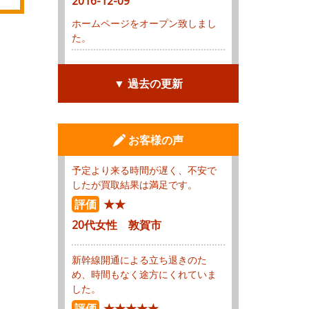
2016-12-09
ホームページをオープン致しまし
た。
▼ 過去の更新
お客様の声
予定より来る時間が遅く、不安で
したが買取結果は満足です。
評価
★★
20代女性 敦賀市
新幹線開通による立ち退きのた
め、時間もなく途方にくれていま
した。
評価
★★★★★