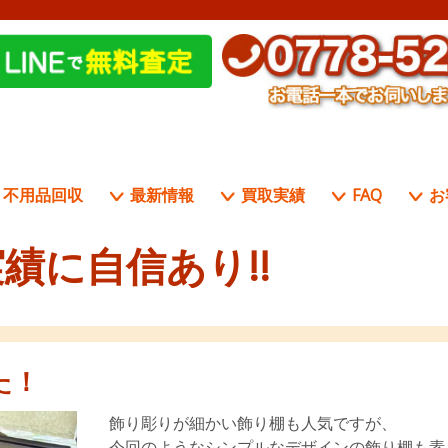
不用品回収
最新情報
買取実績
FAQ
お
績に自信あり!!
た！
飾り彫りが細かい飾り棚も人気ですが、
今回のようなシンプルなデザインの飾り棚も素