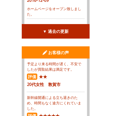
2016-12-09
ホームページをオープン致しまし
た。
▼ 過去の更新
お客様の声
予定より来る時間が遅く、不安で
したが買取結果は満足です。
評価
★★
20代女性 敦賀市
新幹線開通による立ち退きのた
め、時間もなく途方にくれていま
した。
評価
★★★★★