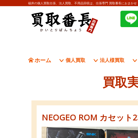
福井の個人買取出張、法人買取、不用品回収は、出張専門 買取番長におまかせ
ホーム
個人買取
法人様買取
買取実
NEOGEO ROM カセッ