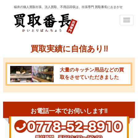
福井の個人買取出張、法人買取、不用品回収は、出張専門 買取番長におまかせ
Togg
navi
買取実績に自信あり!!
大量のキッチン用品などの買
取をさせていただきました
お電話一本でお伺いします!!